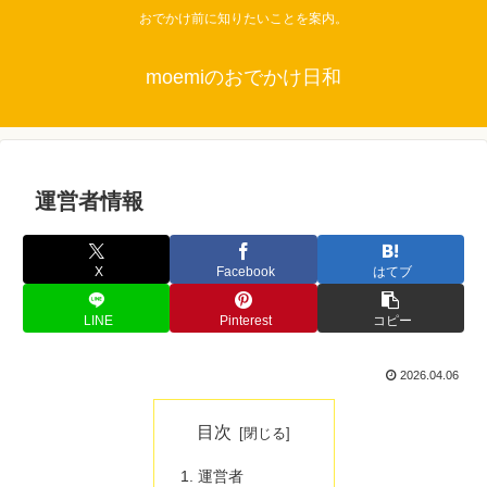
おでかけ前に知りたいことを案内。
moemiのおでかけ日和
運営者情報
X
Facebook
はてブ
LINE
Pinterest
コピー
2026.04.06
目次
運営者